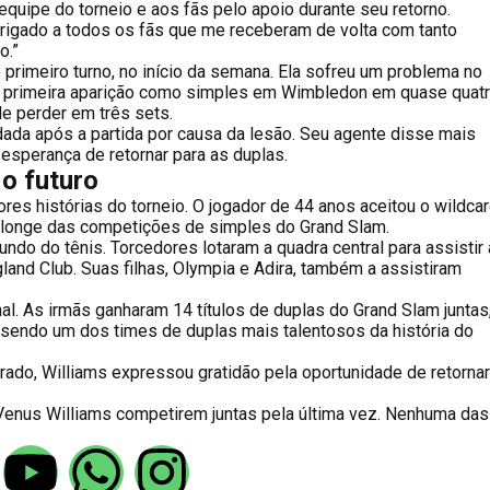
quipe do torneio e aos fãs pelo apoio durante seu retorno.
rigado a todos os fãs que me receberam de volta com tanto
o.”
 primeiro turno, no início da semana. Ela sofreu um problema no
ua primeira aparição como simples em Wimbledon em quase quat
de perder em três sets.
ndada após a partida por causa da lesão. Seu agente disse mais
 esperança de retornar para as duplas.
o futuro
s histórias do torneio. O jogador de 44 anos aceitou o wildca
 longe das competições de simples do Grand Slam.
ndo do tênis. Torcedores lotaram a quadra central para assistir
and Club. Suas filhas, Olympia e Adira, também a assistiram
al. As irmãs ganharam 14 títulos de duplas do Grand Slam juntas
sendo um dos times de duplas mais talentosos da história do
ado, Williams expressou gratidão pela oportunidade de retornar
 Venus Williams competirem juntas pela última vez. Nenhuma das