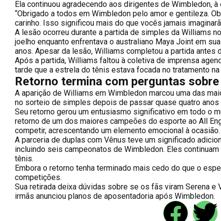
Ela continuou agradecendo aos dirigentes de Wimbledon, à e
“Obrigado a todos em Wimbledon pelo amor e gentileza. Ob
carinho. Isso significou mais do que vocês jamais imaginarã
A lesão ocorreu durante a partida de simples da Williams no
joelho enquanto enfrentava o australiano Maya Joint em s
anos. Apesar da lesão, Williams completou a partida antes 
Após a partida, Williams faltou à coletiva de imprensa age
tarde que a estrela do tênis estava focada no tratamento na
Retorno termina com perguntas sobre 
A aparição de Williams em Wimbledon marcou uma das maiore
no sorteio de simples depois de passar quase quatro anos
Seu retorno gerou um entusiasmo significativo em todo o mu
retorno de um dos maiores campeões do esporte ao All Engl
competir, acrescentando um elemento emocional à ocasião.
A parceria de duplas com Vênus teve um significado adicion
incluindo seis campeonatos de Wimbledon. Eles continuam 
tênis.
Embora o retorno tenha terminado mais cedo do que o esper
competições.
Sua retirada deixa dúvidas sobre se os fãs viram Serena e
irmãs anunciou planos de aposentadoria após Wimbledon.