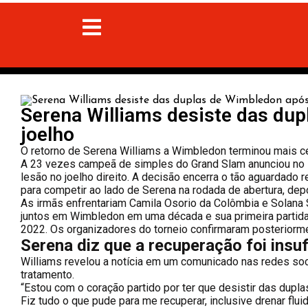
Serena Williams desiste das du
joelho
O retorno de Serena Williams a Wimbledon terminou mais c
A 23 vezes campeã de simples do Grand Slam anunciou no s
lesão no joelho direito. A decisão encerra o tão aguardado
para competir ao lado de Serena na rodada de abertura, dep
As irmãs enfrentariam Camila Osorio da Colômbia e Solana S
juntos em Wimbledon em uma década e sua primeira partid
2022. Os organizadores do torneio confirmaram posteriormen
Serena diz que a recuperação foi insuf
Williams revelou a notícia em um comunicado nas redes so
tratamento.
“Estou com o coração partido por ter que desistir das dupla
Fiz tudo o que pude para me recuperar, inclusive drenar fluid