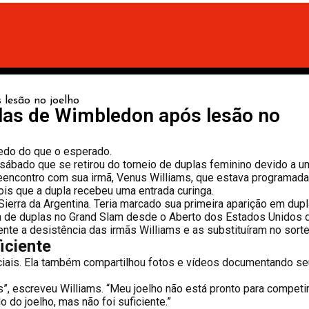
plas de Wimbledon após lesão no
edo do que o esperado.
ábado que se retirou do torneio de duplas feminino devido a u
 reencontro com sua irmã, Venus Williams, que estava programada
ois que a dupla recebeu uma entrada curinga.
ierra da Argentina. Teria marcado sua primeira aparição em dup
a de duplas no Grand Slam desde o Aberto dos Estados Unidos 
te a desistência das irmãs Williams e as substituíram no sorte
iciente
ciais. Ela também compartilhou fotos e vídeos documentando se
s”, escreveu Williams. “Meu joelho não está pronto para competir
o do joelho, mas não foi suficiente.”