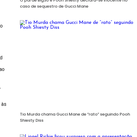
O pai de Big30 e Pooh Shiesty declara-se inocente no
caso de sequestro de Gucci Mane
ro
rd
 ao
,
 às
Tio Murda chama Gucci Mane de “rato” seguindo Pooh
Shiesty Diss