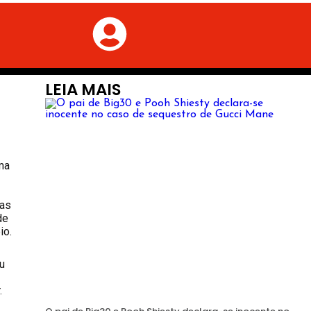
LEIA MAIS
ma
las
de
io.
u
.