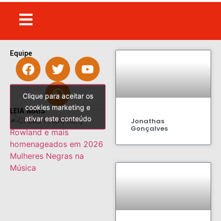
Equipe
Clique para aceitar os
Clique para aceitar os
cookies marketing e
cookies marketing e
LEIA MAIS
ativar este conteúdo
ativar este conteúdo
Jonathas
Gonçalves