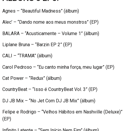
Agnes – “Beautiful Madness” (álbum)
Alec’ – “Dando nome aos meus monstros” (EP)
BALARA – “Acusticamente – Volume 1” (álbum)
Liplane Bruna – “Barzin EP 2” (EP)
CALI – “TRAMA” (álbum)
Carol Pedroso – “Eu canto minha força, meu lugar” (EP)
Cat Power – “Redux” (álbum)
CountryBeat – “Isso é CountryBeat Vol. 3” (EP)
DJ JB Mix – “No Jet Com DJ JB Mix” (álbum)
Felipe e Rodrigo – “Velhos Hábitos em Nashville (Deluxe)”
(EP)
Infinito Latente – “Sem Início Nem Fim” (álbum)