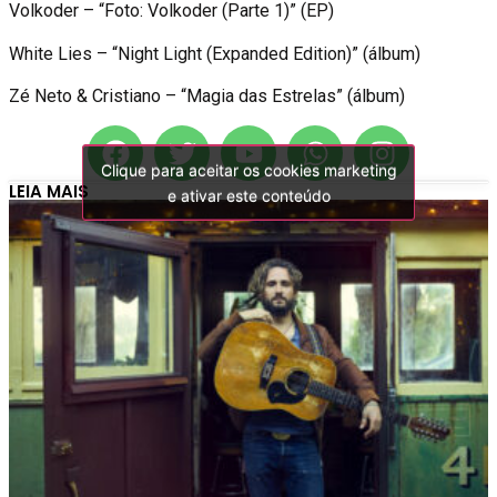
Volkoder – “Foto: Volkoder (Parte 1)” (EP)
White Lies – “Night Light (Expanded Edition)” (álbum)
Zé Neto & Cristiano – “Magia das Estrelas” (álbum)
Clique para aceitar os cookies marketing
Clique para aceitar os cookies marketing
LEIA MAIS
e ativar este conteúdo
e ativar este conteúdo