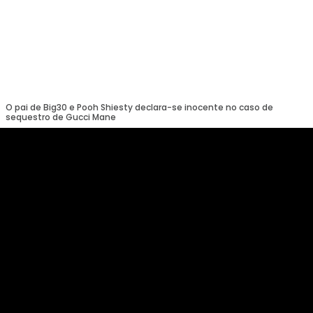
O pai de Big30 e Pooh Shiesty declara-se inocente no caso de
sequestro de Gucci Mane