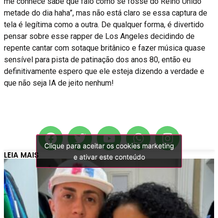
me conhece sabe que falo como se fosse do Reino Unido
metade do dia haha”, mas não está claro se essa captura de
tela é legítima como a outra. De qualquer forma, é divertido
pensar sobre esse rapper de Los Angeles decidindo de
repente cantar com sotaque britânico e fazer música quase
sensível para pista de patinação dos anos 80, então eu
definitivamente espero que ele esteja dizendo a verdade e
que não seja IA de jeito nenhum!
Clique para aceitar os cookies marketing
Clique para aceitar os cookies marketing
LEIA MAIS
e ativar este conteúdo
e ativar este conteúdo