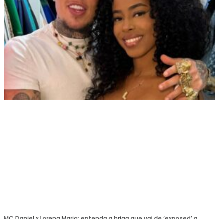
MC Daniel x Lorena Maria: entenda a briga que vai de ‘exposed’ a